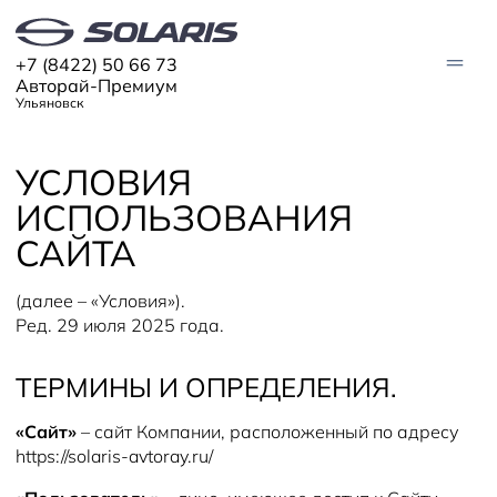
+7 (8422) 50 66 73
Авторай-Премиум
Ульяновск
УСЛОВИЯ
АВТО В НАЛИЧИИ
ИСПОЛЬЗОВАНИЯ
МОДЕЛИ
САЙТА
Solaris HC
Solaris KRX
ЦИФРОВОЙ АВТОМОБИЛЬ
Solaris KRS
(далее – «Условия»).
Solaris HS
Ред. 29 июля 2025 года.
ПОКУПАТЕЛЯМ
Кредит
ТЕРМИНЫ И ОПРЕДЕЛЕНИЯ.
Трейд-ин
СЕРВИС
Корпоративным клиентам
Запасные части
Оригинальные аксессуары
«Сайт»
– сайт Компании, расположенный по адресу
Запись на сервис
Тест-драйв
О ДИЛЕРЕ
Гарантия
Solaris Страхование
https://solaris-avtoray.ru/
Контакты
Руководства
Solaris Забота
Информация о дилере
Помощь на дорогах
Плати частями