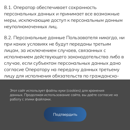
8.1. Оператор обеспечивает сохранность
персональных данных и принимает все возможные
меры, исключающие доступ к персональным данным
неуполномоченных лиц.
8.2. Персональные данные Пользователя никогда, ни
при каких условиях не будут переданы третьим
лицам, за исключением случаев, связанных с
исполнением действующего законодательства либо в
случае, если субъектом персональных данных дано
согласие Оператору на передачу данных третьему
лицу для исполнения обязательств по гражданско-
правовому договору.
Этот сайт
использует файлы куки (cookies) для хранения
8.3. В случае выявления неточностей в персональных
данных.
Продолжая использование сайта, вы даёте согласие на
данных, Пользователь может актуализировать их
работу с этими файлами.
самостоятельно, путем направления Оператору
уведомление на адрес электронной почты Оператора
Подтвердить
RECEPTION@SOLARIS-AVTORAY.RU с пометкой
«Актуализация персональных данных».