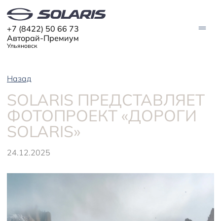
+7 (8422) 50 66 73
Авторай-Премиум
Ульяновск
Назад
АВТО В НАЛИЧИИ
SOLARIS ПРЕДСТАВЛЯЕТ
МОДЕЛИ
ФОТОПРОЕКТ «ДОРОГИ
Solaris HC
Solaris KRX
SOLARIS»
ЦИФРОВОЙ АВТОМОБИЛЬ
Solaris KRS
Solaris HS
ПОКУПАТЕЛЯМ
24.12.2025
Кредит
Трейд-ин
СЕРВИС
Корпоративным клиентам
Запасные части
Оригинальные аксессуары
Запись на сервис
Тест-драйв
О ДИЛЕРЕ
Гарантия
Solaris Страхование
Контакты
Руководства
Solaris Забота
Информация о дилере
Помощь на дорогах
Плати частями