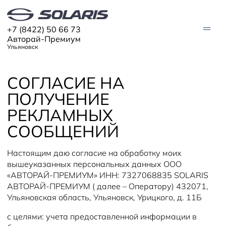
+7 (8422) 50 66 73
Авторай-Премиум
Ульяновск
СОГЛАСИЕ НА
АВТО В НАЛИЧИИ
ПОЛУЧЕНИЕ
МОДЕЛИ
РЕКЛАМНЫХ
Solaris HC
СООБЩЕНИЙ
Solaris KRX
ЦИФРОВОЙ АВТОМОБИЛЬ
Solaris KRS
Solaris HS
Настоящим даю согласие на обработку моих
ПОКУПАТЕЛЯМ
вышеуказанных персональных данных ООО
Кредит
Трейд-ин
«АВТОРАЙ-ПРЕМИУМ» ИНН: 7327068835 SOLARIS
СЕРВИС
Корпоративным клиентам
АВТОРАЙ-ПРЕМИУМ ( далее – Оператору) 432071,
Запасные части
Оригинальные аксессуары
Ульяновская область, Ульяновск, Урицкого, д. 11Б
Запись на сервис
Тест-драйв
О ДИЛЕРЕ
Гарантия
Solaris Страхование
Контакты
Руководства
Solaris Забота
с целями: учета предоставленной информации в
Информация о дилере
Помощь на дорогах
Плати частями