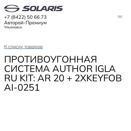
+7 (8422) 50 66 73
Авторай-Премиум
Ульяновск
К списку товаров
АВТО В НАЛИЧИИ
ПРОТИВОУГОННАЯ
МОДЕЛИ
СИСТЕМА AUTHOR IGLA
Solaris HC
Solaris KRX
RU KIT: AR 20 + 2XKEYFOB
ЦИФРОВОЙ АВТОМОБИЛЬ
Solaris KRS
Solaris HS
AI-0251
ПОКУПАТЕЛЯМ
Кредит
Трейд-ин
СЕРВИС
Корпоративным клиентам
Запасные части
Оригинальные аксессуары
Запись на сервис
Тест-драйв
О ДИЛЕРЕ
Гарантия
Solaris Страхование
Контакты
Руководства
Solaris Забота
Информация о дилере
Помощь на дорогах
Плати частями